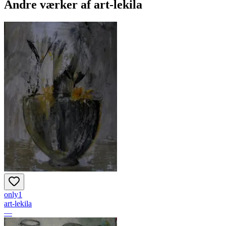
Andre værker af
art-lekila
only1
art-lekila
—