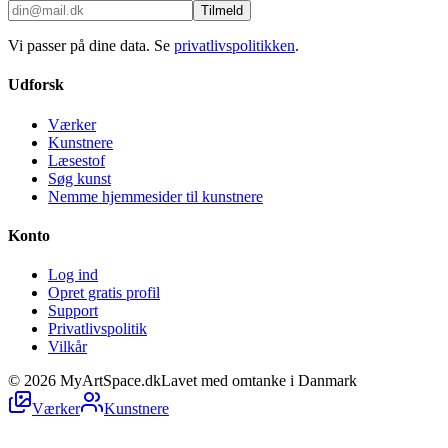
Tilmeld
Vi passer på dine data. Se
privatlivspolitikken
.
Udforsk
Værker
Kunstnere
Læsestof
Søg kunst
Nemme hjemmesider til kunstnere
Konto
Log ind
Opret gratis profil
Support
Privatlivspolitik
Vilkår
©
2026
MyArtSpace.dk
Lavet med omtanke i Danmark
Værker
Kunstnere