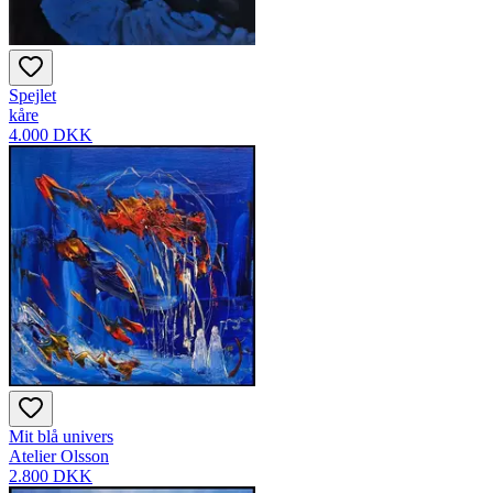
Spejlet
kåre
4.000 DKK
Mit blå univers
Atelier Olsson
2.800 DKK