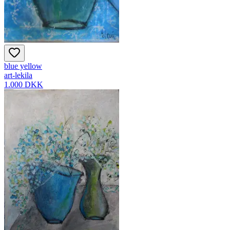
blue yellow
art-lekila
1.000 DKK