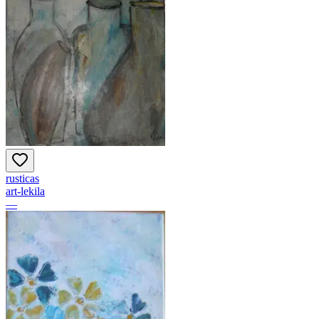
rusticas
art-lekila
—