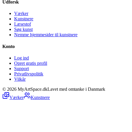
Udforsk
Værker
Kunstnere
Læsestof
Søg kunst
Nemme hjemmesider til kunstnere
Konto
Log ind
Opret gratis profil
Support
Privatlivspolitik
Vilkår
©
2026
MyArtSpace.dk
Lavet med omtanke i Danmark
Værker
Kunstnere