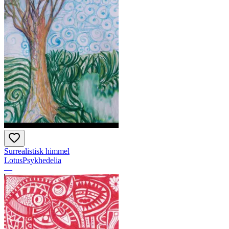
Surrealistisk himmel
LotusPsykhedelia
—