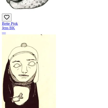
Bette Pjok
Jens BK
—