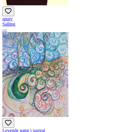
spurv
Salling
—
Levende natur i surreal