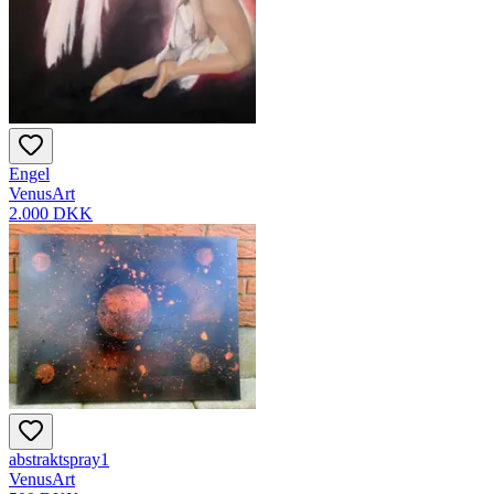
Engel
VenusArt
2.000 DKK
abstraktspray1
VenusArt