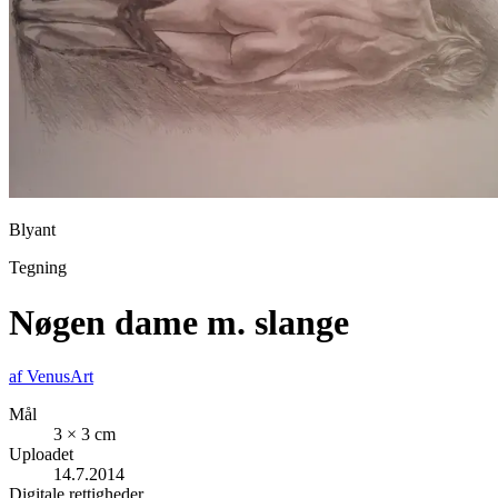
Blyant
Tegning
Nøgen dame m. slange
af
VenusArt
Mål
3 × 3 cm
Uploadet
14.7.2014
Digitale rettigheder