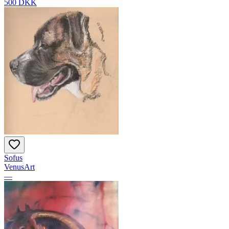
500 DKK
Sofus
VenusArt
—