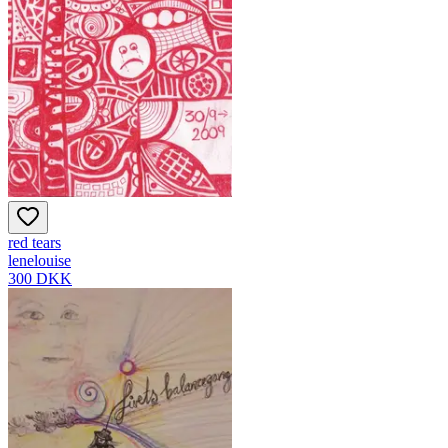
red tears
lenelouise
300 DKK