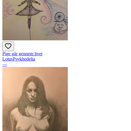
Pige går gennem livet
LotusPsykhedelia
—