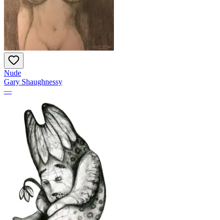
Nude
Gary Shaughnessy
—