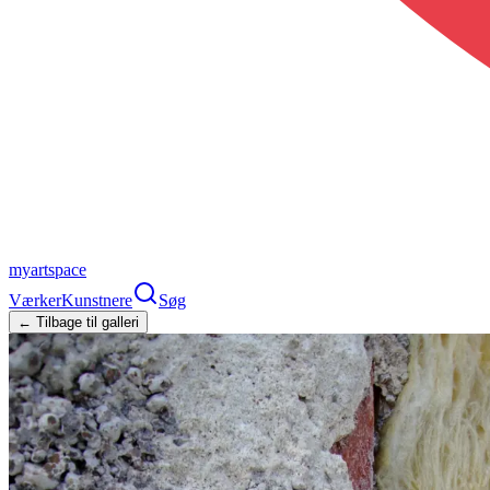
myartspace
Værker
Kunstnere
Søg
← Tilbage til galleri