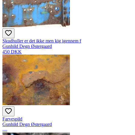
Skudhuller er det ikke men kig igennem f
Gunhild Degn Østergaard
450 DKK
Farvespild
Gunhild Degn Østergaard
—