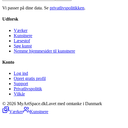
Vi passer på dine data. Se
privatlivspolitikken
.
Udforsk
Værker
Kunstnere
Læsestof
Søg kunst
Nemme hjemmesider til kunstnere
Konto
Log ind
Opret gratis profil
Support
Privatlivspolitik
Vilkår
©
2026
MyArtSpace.dk
Lavet med omtanke i Danmark
Værker
Kunstnere