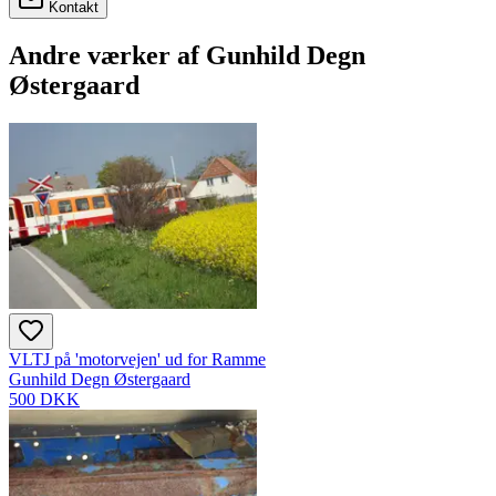
Kontakt
Andre værker af
Gunhild Degn
Østergaard
VLTJ på 'motorvejen' ud for Ramme
Gunhild Degn Østergaard
500 DKK