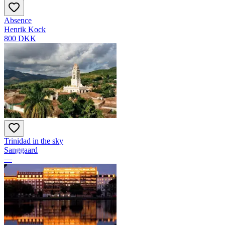
Absence
Henrik Kock
800 DKK
Trinidad in the sky
Sanggaard
—