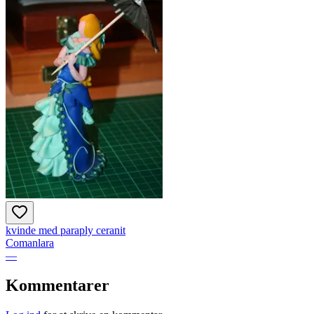
kvinde med paraply ceranit
Comanlara
—
Kommentarer