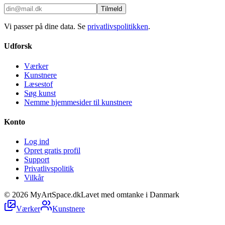
Tilmeld
Vi passer på dine data. Se
privatlivspolitikken
.
Udforsk
Værker
Kunstnere
Læsestof
Søg kunst
Nemme hjemmesider til kunstnere
Konto
Log ind
Opret gratis profil
Support
Privatlivspolitik
Vilkår
©
2026
MyArtSpace.dk
Lavet med omtanke i Danmark
Værker
Kunstnere