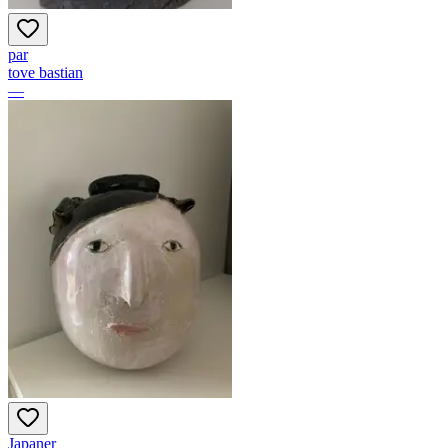
par
tove bastian
—
Japaner