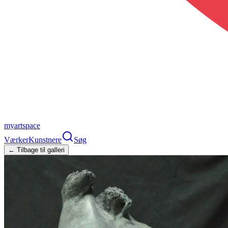
myartspace
Værker
Kunstnere
Søg
← Tilbage til galleri