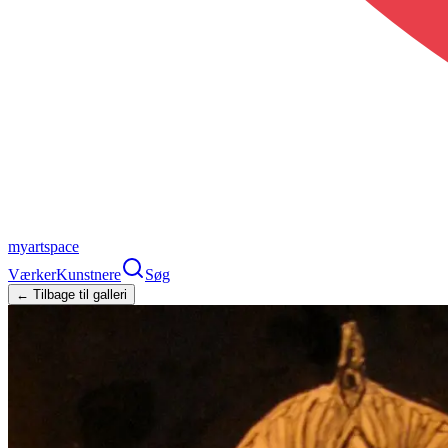
myartspace
Værker
Kunstnere
Søg
← Tilbage til galleri