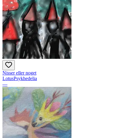
Nisser eller noget
LotusPsykhedelia
—