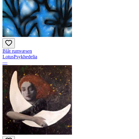
Blåt rumvæsen
LotusPsykhedelia
—