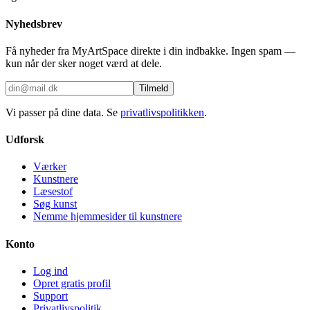
Nyhedsbrev
Få nyheder fra MyArtSpace direkte i din indbakke. Ingen spam —
kun når der sker noget værd at dele.
Tilmeld
Vi passer på dine data. Se
privatlivspolitikken
.
Udforsk
Værker
Kunstnere
Læsestof
Søg kunst
Nemme hjemmesider til kunstnere
Konto
Log ind
Opret gratis profil
Support
Privatlivspolitik