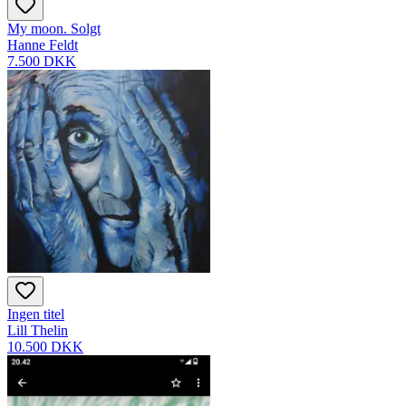
My moon. Solgt
Hanne Feldt
7.500 DKK
Ingen titel
Lill Thelin
10.500 DKK