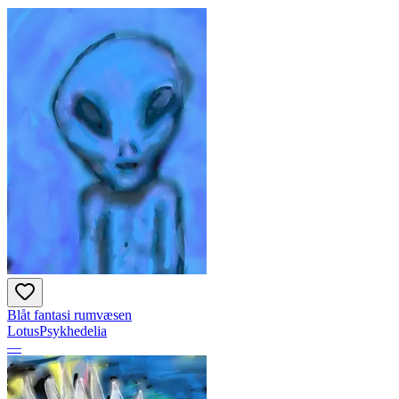
Blåt fantasi rumvæsen
LotusPsykhedelia
—