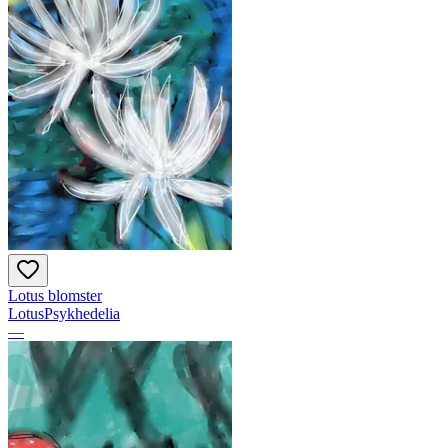
Lotus blomster
LotusPsykhedelia
—