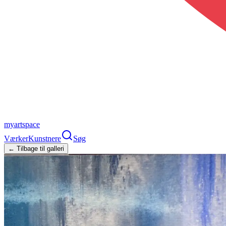
myartspace
Værker
Kunstnere
Søg
← Tilbage til galleri