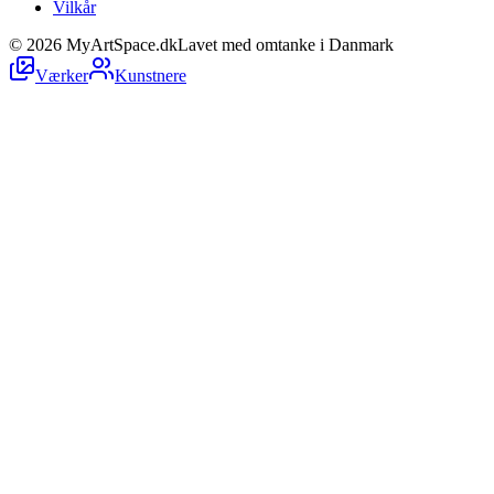
Vilkår
©
2026
MyArtSpace.dk
Lavet med omtanke i Danmark
Værker
Kunstnere