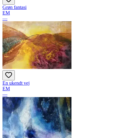
Grøn fantasi
EM
—
En ukendt vej
EM
—