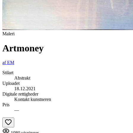
Maleri
Artmoney
af
EM
Stilart
Abstrakt
Uploadet
18.12.2021
Digitale rettigheder
Kontakt kunstneren
Pris
—
1080
visninger