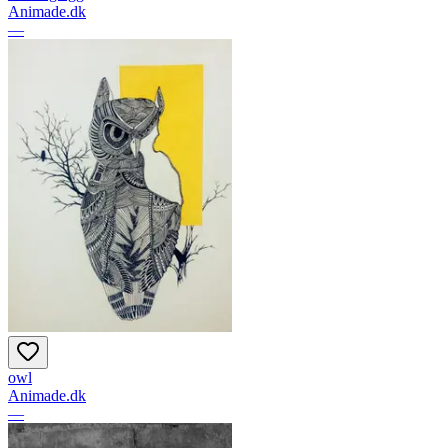
Animade.dk
—
owl
Animade.dk
—