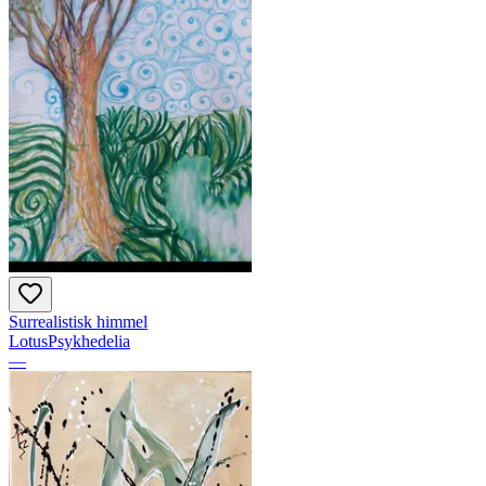
Surrealistisk himmel
LotusPsykhedelia
—