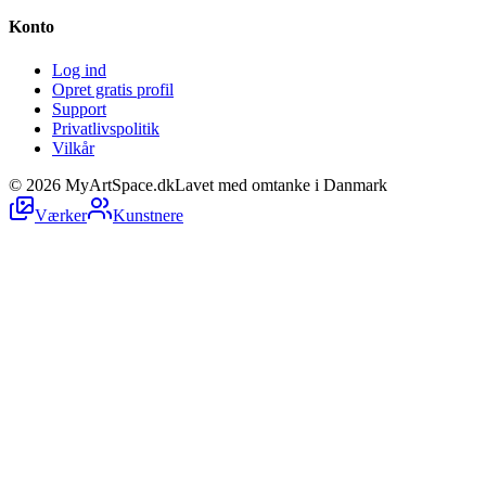
Konto
Log ind
Opret gratis profil
Support
Privatlivspolitik
Vilkår
©
2026
MyArtSpace.dk
Lavet med omtanke i Danmark
Værker
Kunstnere