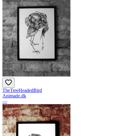
TheTreeHeadedBird
Animade.dk
—