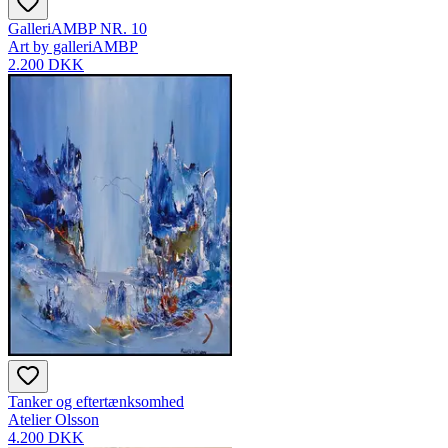
GalleriAMBP NR. 10
Art by galleriAMBP
2.200 DKK
Tanker og eftertænksomhed
Atelier Olsson
4.200 DKK