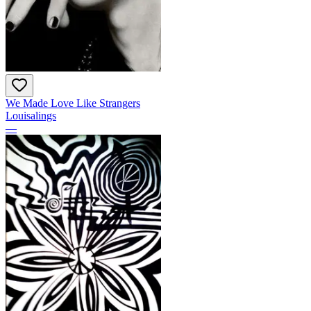
We Made Love Like Strangers
Louisalings
—