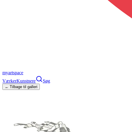
myartspace
Værker
Kunstnere
Søg
← Tilbage til galleri