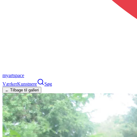
myartspace
Værker
Kunstnere
Søg
← Tilbage til galleri