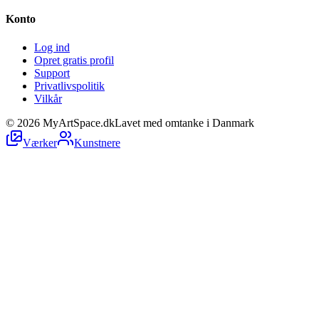
Konto
Log ind
Opret gratis profil
Support
Privatlivspolitik
Vilkår
©
2026
MyArtSpace.dk
Lavet med omtanke i Danmark
Værker
Kunstnere