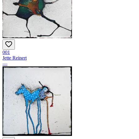
001
Jette Reinert
—