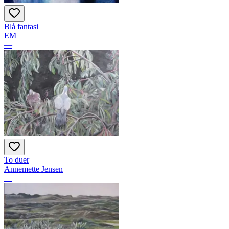
Blå fantasi
EM
—
To duer
Annemette Jensen
—