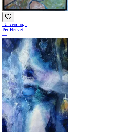
"U-vending"
Per Højslet
—