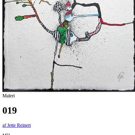
Maleri
019
af
Jette Reinert