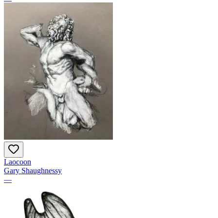
Laocoon
Gary Shaughnessy
—