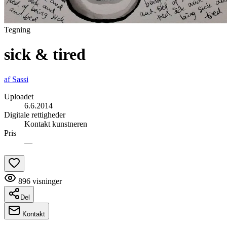
Tegning
sick & tired
af
Sassi
Uploadet
6.6.2014
Digitale rettigheder
Kontakt kunstneren
Pris
—
896
visninger
Del
Kontakt