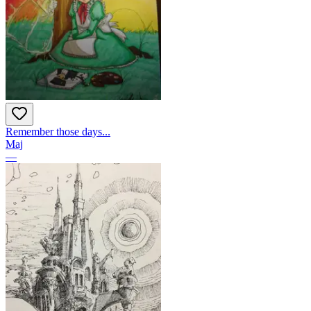
Remember those days...
Maj
—