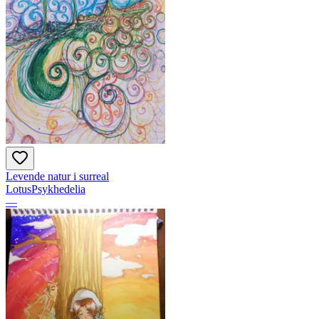
Levende natur i surreal
LotusPsykhedelia
—