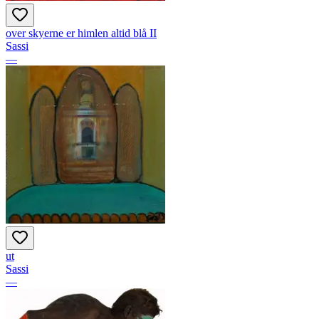
over skyerne er himlen altid blå II
Sassi
—
ut
Sassi
—