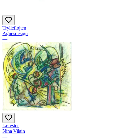
Tryllefløjten
Agnesdesign
—
kærester
Nina Vilain
—