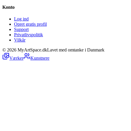
Konto
Log ind
Opret gratis profil
Support
Privatlivspolitik
Vilkår
©
2026
MyArtSpace.dk
Lavet med omtanke i Danmark
Værker
Kunstnere