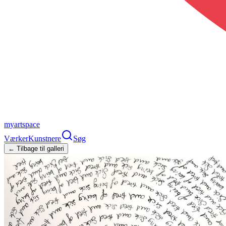
myartspace
Værker
Kunstnere
Søg
← Tilbage til galleri