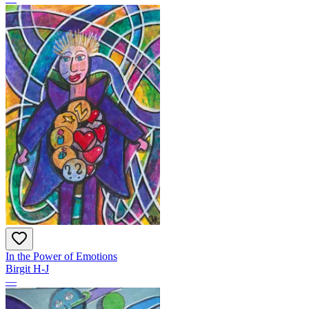
In the Power of Emotions
Birgit H-J
—