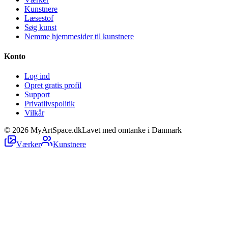
Kunstnere
Læsestof
Søg kunst
Nemme hjemmesider til kunstnere
Konto
Log ind
Opret gratis profil
Support
Privatlivspolitik
Vilkår
©
2026
MyArtSpace.dk
Lavet med omtanke i Danmark
Værker
Kunstnere