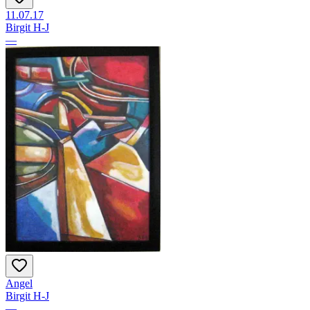
11.07.17
Birgit H-J
—
Angel
Birgit H-J
—