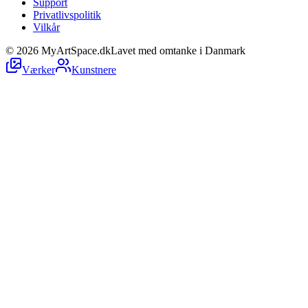
Support
Privatlivspolitik
Vilkår
©
2026
MyArtSpace.dk
Lavet med omtanke i Danmark
Værker
Kunstnere