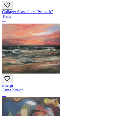
Collager Seashellart "Peacock"
Tenia
—
Energi
Anna Krøjer
—