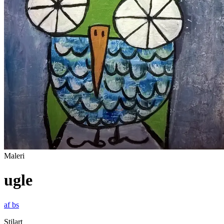
Maleri
ugle
af
bs
Stilart