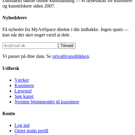
Danmarks største online kunstsamling — et fællesskab for kunstnere
og kunstelskere siden 2007.
Nyhedsbrev
Få nyheder fra MyArtSpace direkte i din indbakke. Ingen spam —
kun når der sker noget værd at dele.
Tilmeld
Vi passer på dine data. Se
privatlivspolitikken
.
Udforsk
Værker
Kunstnere
Læsestof
Søg kunst
Nemme hjemmesider til kunstnere
Konto
Log ind
Opret gratis profil