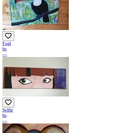
Fugl
bs
—
Selfie
bs
—