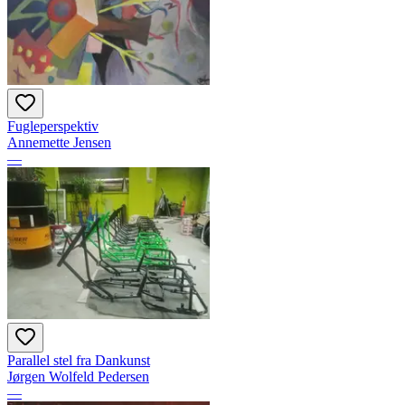
Fugleperspektiv
Annemette Jensen
—
Parallel stel fra Dankunst
Jørgen Wolfeld Pedersen
—