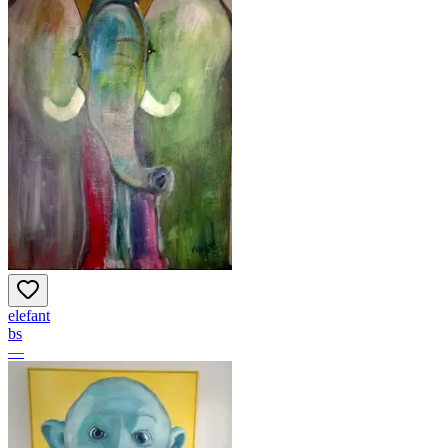
elefant
bs
—