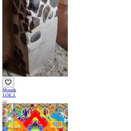
Mosaik
J.OE.J.
—