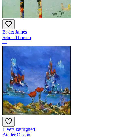
Er det James
Søren Thorsen
—
Livets kærlighed
Atelier Olsson