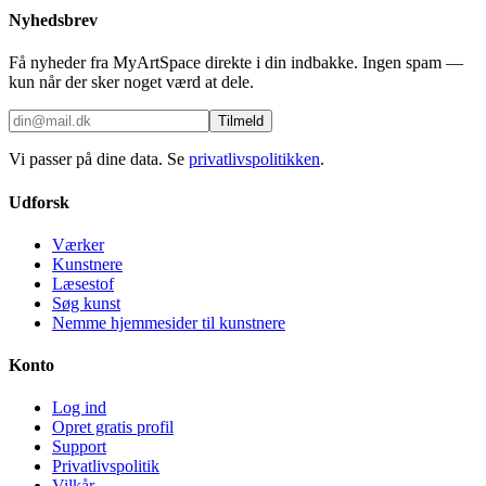
Nyhedsbrev
Få nyheder fra MyArtSpace direkte i din indbakke. Ingen spam —
kun når der sker noget værd at dele.
Tilmeld
Vi passer på dine data. Se
privatlivspolitikken
.
Udforsk
Værker
Kunstnere
Læsestof
Søg kunst
Nemme hjemmesider til kunstnere
Konto
Log ind
Opret gratis profil
Support
Privatlivspolitik
Vilkår