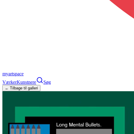
myartspace
Værker
Kunstnere
Søg
← Tilbage til galleri