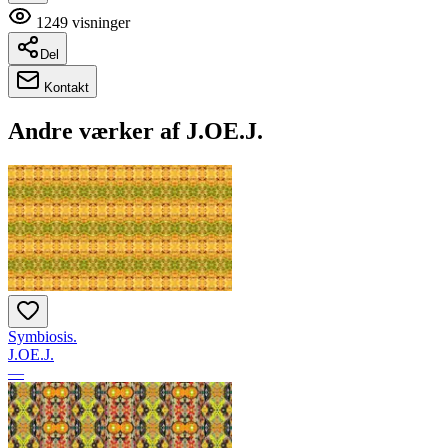
1249
visninger
Del
Kontakt
Andre værker af
J.OE.J.
Symbiosis.
J.OE.J.
—