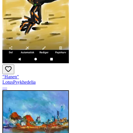
"Hanen"
LotusPsykhedelia
—