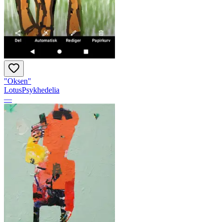
"Oksen"
LotusPsykhedelia
—