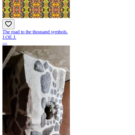
The road to the thousand symbols.
J.OE.J.
—