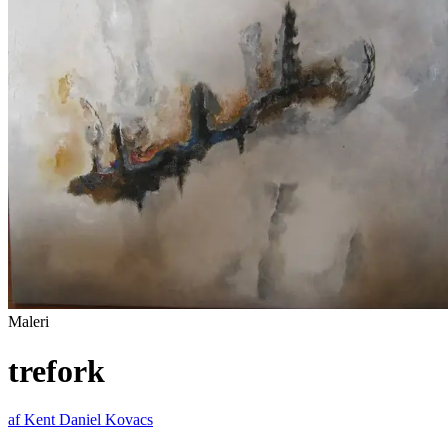
Maleri
trefork
af
Kent Daniel Kovacs