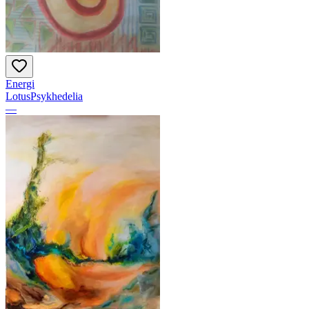
Energi
LotusPsykhedelia
—