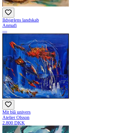
Ildsjælens landskab
Anmafi
—
Mit blå univers
Atelier Olsson
2.800 DKK