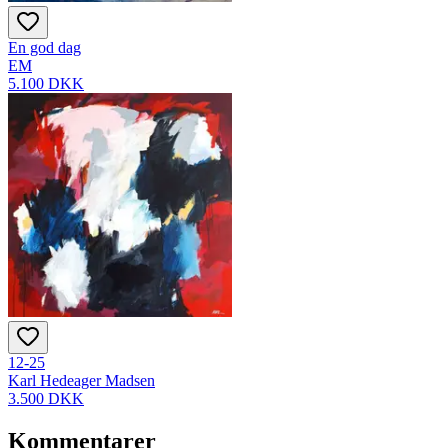
En god dag
EM
5.100 DKK
12-25
Karl Hedeager Madsen
3.500 DKK
Kommentarer