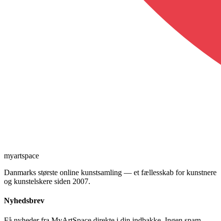
myartspace
Danmarks største online kunstsamling — et fællesskab for kunstnere
og kunstelskere siden 2007.
Nyhedsbrev
Få nyheder fra MyArtSpace direkte i din indbakke. Ingen spam —