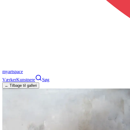
myartspace
Værker
Kunstnere
Søg
← Tilbage til galleri