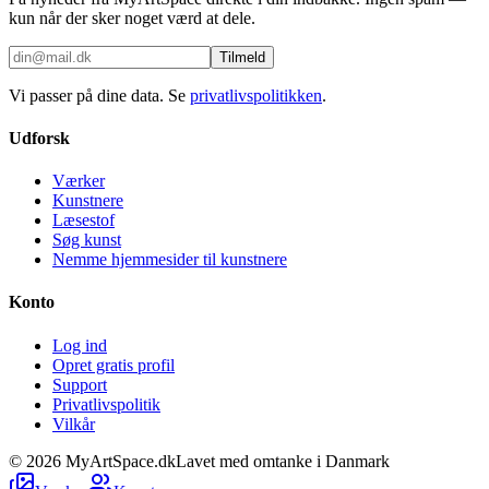
kun når der sker noget værd at dele.
Tilmeld
Vi passer på dine data. Se
privatlivspolitikken
.
Udforsk
Værker
Kunstnere
Læsestof
Søg kunst
Nemme hjemmesider til kunstnere
Konto
Log ind
Opret gratis profil
Support
Privatlivspolitik
Vilkår
©
2026
MyArtSpace.dk
Lavet med omtanke i Danmark