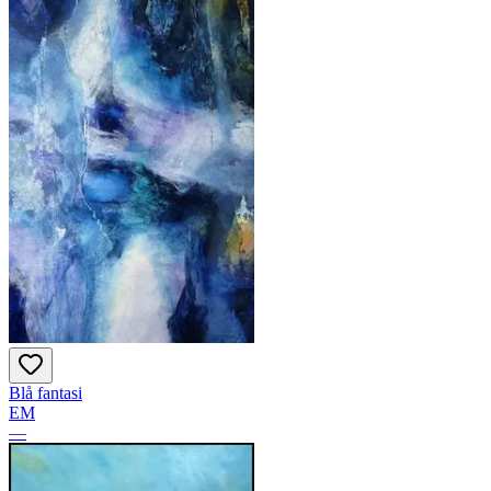
Blå fantasi
EM
—