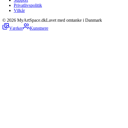
Support
Privatlivspolitik
Vilkår
©
2026
MyArtSpace.dk
Lavet med omtanke i Danmark
Værker
Kunstnere