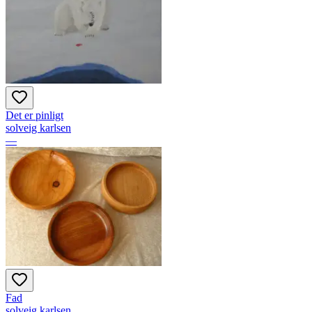
Det er pinligt
solveig karlsen
—
Fad
solveig karlsen