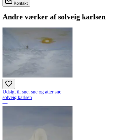
Kontakt
Andre værker af
solveig karlsen
Udsigt til sne, sne og atter sne
solveig karlsen
—