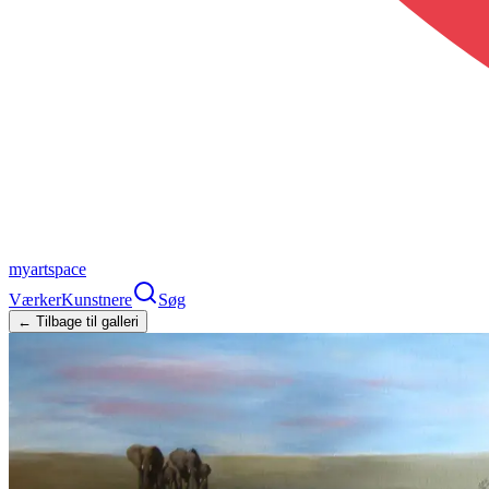
myartspace
Værker
Kunstnere
Søg
← Tilbage til galleri