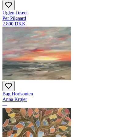
Uglen i træet
Per Pilgaard
2.800 DKK
Bag Horisonten
Anna Krøjer
—