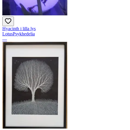
Hyacinth i lilla lys
LotusPsykhedelia
—