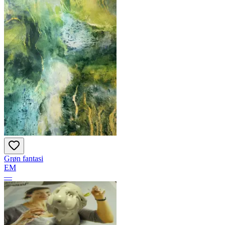
Grøn fantasi
EM
—