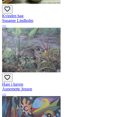
Kvinden bag
Susanne Lindholm
—
Hare i haven
Annemette Jensen
—