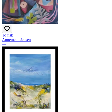
To fisk
Annemette Jensen
—