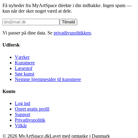
Få nyheder fra MyArtSpace direkte i din indbakke. Ingen spam —
kun når der sker noget værd at dele.
Tilmeld
Vi passer på dine data. Se
privatlivspolitikken
.
Udforsk
Værker
Kunstnere
Læsestof
Søg kunst
Nemme hjemmesider til kunstnere
Konto
Log ind
Opret gratis profil
Support
Privatlivspolitik
Vilkår
©
2026
MyArtSpace.dk
Lavet med omtanke i Danmark