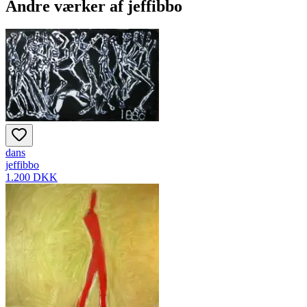
Andre værker af
jeffibbo
dans
jeffibbo
1.200 DKK