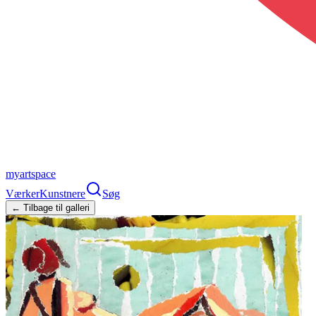
myartspace
Værker
Kunstnere
Søg
← Tilbage til galleri