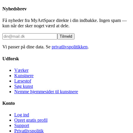
Nyhedsbrev
Få nyheder fra MyArtSpace direkte i din indbakke. Ingen spam —
kun når der sker noget værd at dele.
Tilmeld
Vi passer på dine data. Se
privatlivspolitikken
.
Udforsk
Værker
Kunstnere
Læsestof
Søg kunst
Nemme hjemmesider til kunstnere
Konto
Log ind
Opret gratis profil
Support
Privatlivspolitik