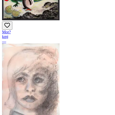
Mor?
kmj
—