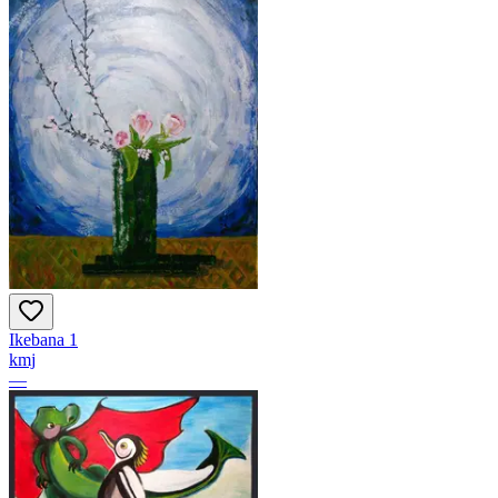
Ikebana 1
kmj
—