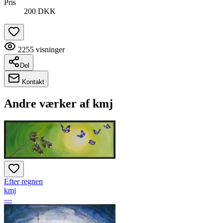
Pris
200 DKK
2255
visninger
Del
Kontakt
Andre værker af
kmj
Efter regnen
kmj
—