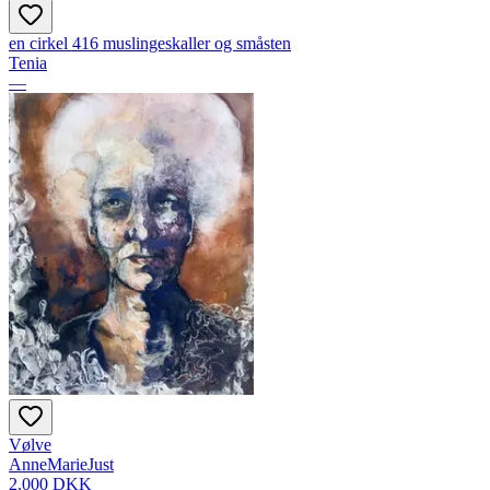
en cirkel 416 muslingeskaller og småsten
Tenia
—
Vølve
AnneMarieJust
2.000 DKK