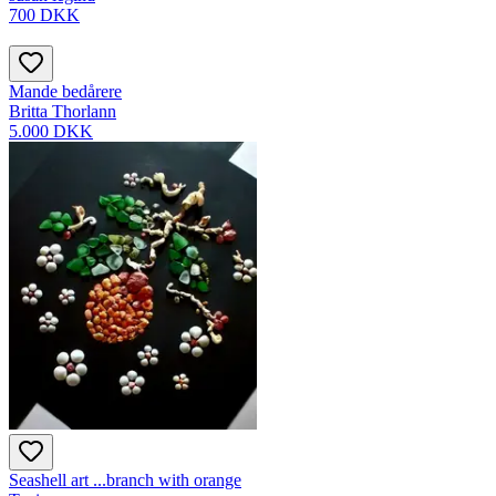
700 DKK
Mande bedårere
Britta Thorlann
5.000 DKK
Seashell art ...branch with orange