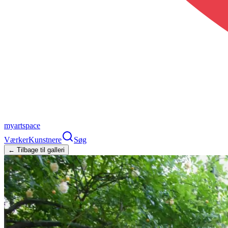
myartspace
Værker
Kunstnere
Søg
← Tilbage til galleri