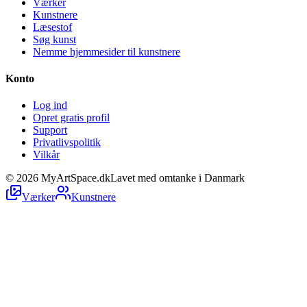
Værker
Kunstnere
Læsestof
Søg kunst
Nemme hjemmesider til kunstnere
Konto
Log ind
Opret gratis profil
Support
Privatlivspolitik
Vilkår
©
2026
MyArtSpace.dk
Lavet med omtanke i Danmark
Værker
Kunstnere