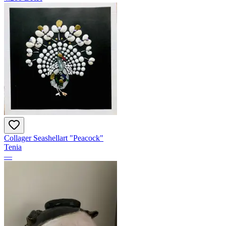
Collager Seashellart "Peacock"
Tenia
—