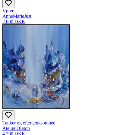
Vølve
AnneMarieJust
2.000 DKK
Tanker og eftertænksomhed
Atelier Olsson
4.200 DKK