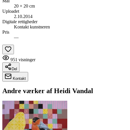
Mål
20 × 20 cm
Uploadet
2.10.2014
Digitale rettigheder
Kontakt kunstneren
Pris
—
951
visninger
Del
Kontakt
Andre værker af
Heidi Vandal