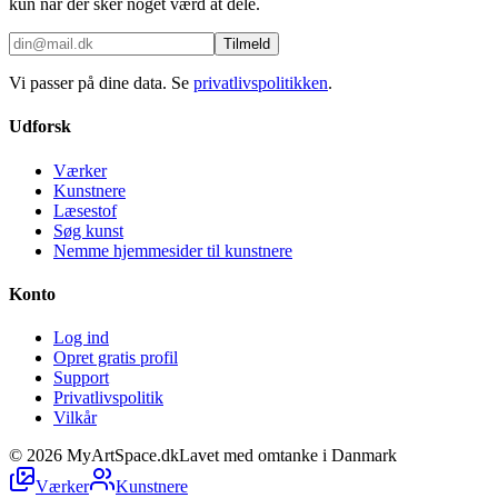
kun når der sker noget værd at dele.
Tilmeld
Vi passer på dine data. Se
privatlivspolitikken
.
Udforsk
Værker
Kunstnere
Læsestof
Søg kunst
Nemme hjemmesider til kunstnere
Konto
Log ind
Opret gratis profil
Support
Privatlivspolitik
Vilkår
©
2026
MyArtSpace.dk
Lavet med omtanke i Danmark
Værker
Kunstnere