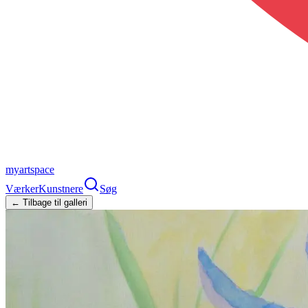
myartspace
Værker
Kunstnere
Søg
← Tilbage til galleri