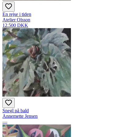
En rejse i tiden
Atelier Olsson
12.500 DKK
Snegl på bald
Annemette Jensen
—