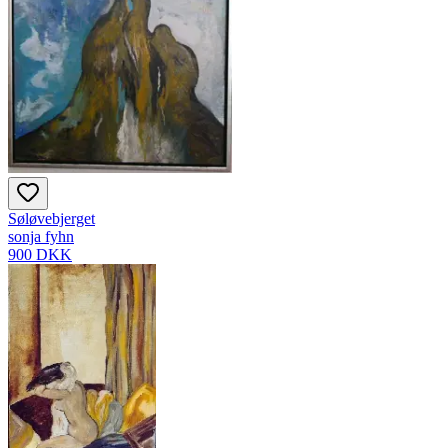
Søløvebjerget
sonja fyhn
900 DKK