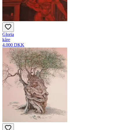
Gloria
kåre
4.000 DKK