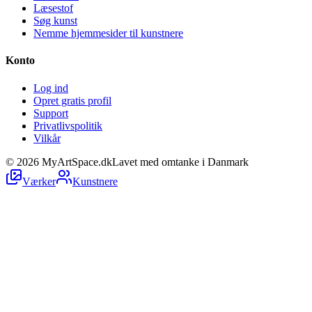
Læsestof
Søg kunst
Nemme hjemmesider til kunstnere
Konto
Log ind
Opret gratis profil
Support
Privatlivspolitik
Vilkår
©
2026
MyArtSpace.dk
Lavet med omtanke i Danmark
Værker
Kunstnere