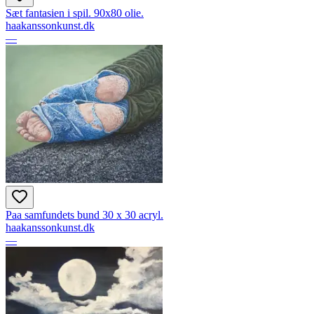
Sæt fantasien i spil. 90x80 olie.
haakanssonkunst.dk
—
Paa samfundets bund 30 x 30 acryl.
haakanssonkunst.dk
—