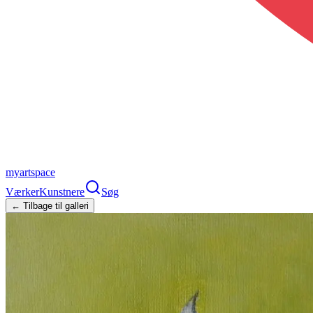
myartspace
Værker
Kunstnere
Søg
← Tilbage til galleri