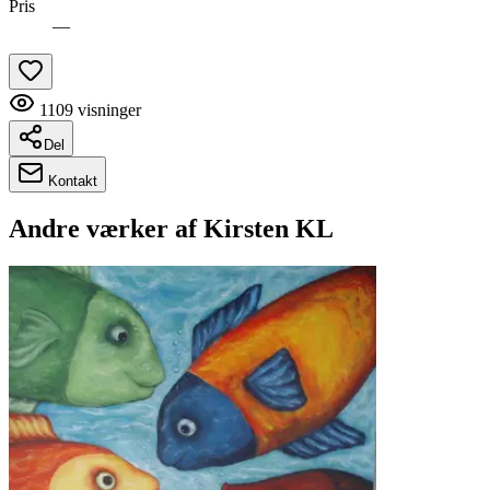
Pris
—
1109
visninger
Del
Kontakt
Andre værker af
Kirsten KL