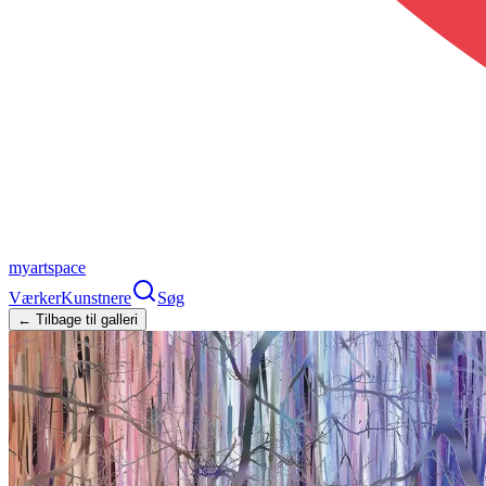
myartspace
Værker
Kunstnere
Søg
← Tilbage til galleri