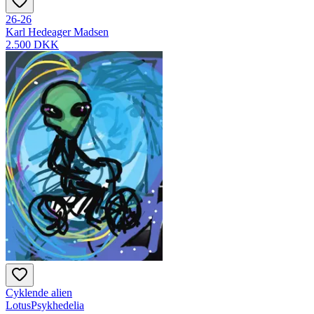
26-26
Karl Hedeager Madsen
2.500 DKK
Cyklende alien
LotusPsykhedelia