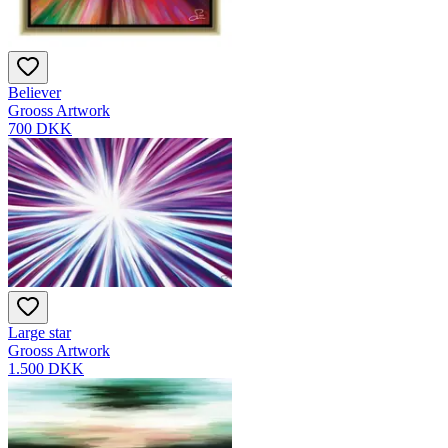
Believer
Grooss Artwork
700 DKK
Large star
Grooss Artwork
1.500 DKK