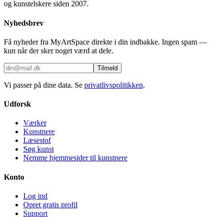
og kunstelskere siden 2007.
Nyhedsbrev
Få nyheder fra MyArtSpace direkte i din indbakke. Ingen spam —
kun når der sker noget værd at dele.
Tilmeld
Vi passer på dine data. Se
privatlivspolitikken
.
Udforsk
Værker
Kunstnere
Læsestof
Søg kunst
Nemme hjemmesider til kunstnere
Konto
Log ind
Opret gratis profil
Support