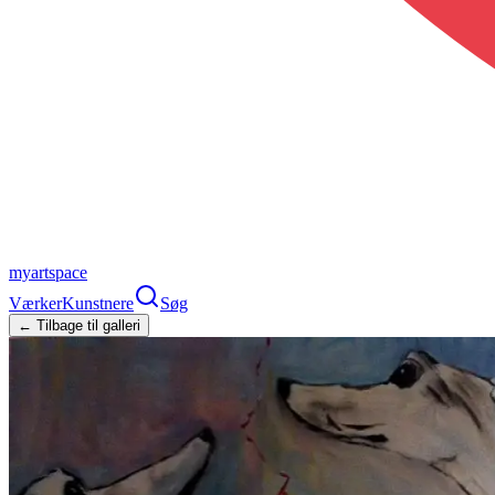
myartspace
Værker
Kunstnere
Søg
← Tilbage til galleri