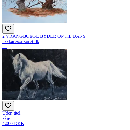
2 VRANGBOEGE BYDER OP TIL DANS.
haakanssonkunst.dk
—
Uden titel
kåre
4.000 DKK