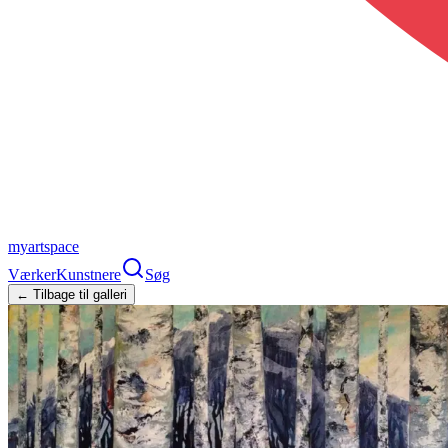
myartspace
Værker
Kunstnere
Søg
← Tilbage til galleri