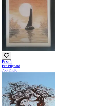
Et skib
Per Pilgaard
750 DKK