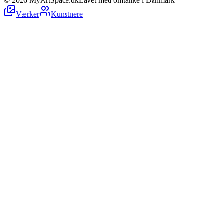
©
2026
MyArtSpace.dk
Lavet med omtanke i Danmark
Værker
Kunstnere