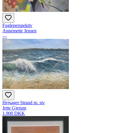
Fugleperspektiv
Annemette Jensen
—
Hejsager Strand m. siv
Jette Gjerum
1.900 DKK