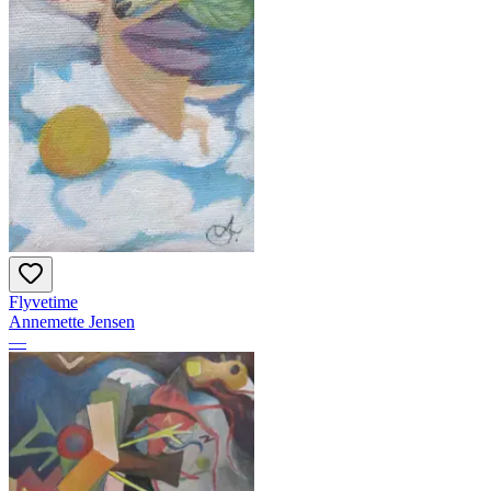
Flyvetime
Annemette Jensen
—