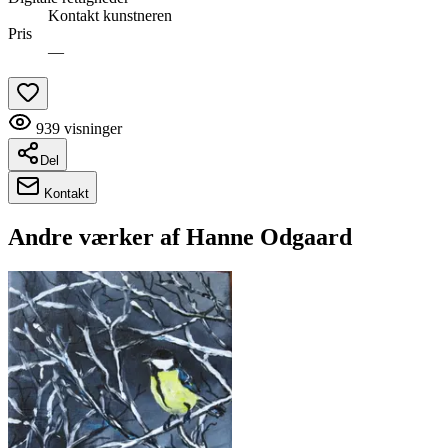
Kontakt kunstneren
Pris
—
939
visninger
Del
Kontakt
Andre værker af
Hanne Odgaard