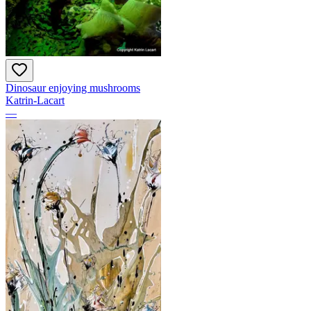
Dinosaur enjoying mushrooms
Katrin-Lacart
—