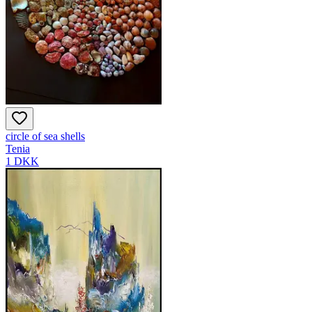
circle of sea shells
Tenia
1 DKK