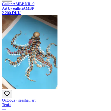
GalleriAMBP NR. 9
Art by galleriAMBP
2.200 DKK
Octopus - seashell art
Tenia
—