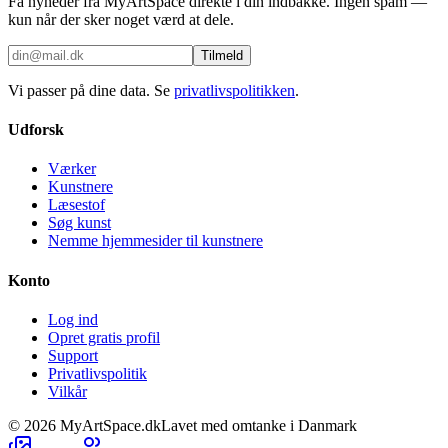
Få nyheder fra MyArtSpace direkte i din indbakke. Ingen spam —
kun når der sker noget værd at dele.
Tilmeld
Vi passer på dine data. Se
privatlivspolitikken
.
Udforsk
Værker
Kunstnere
Læsestof
Søg kunst
Nemme hjemmesider til kunstnere
Konto
Log ind
Opret gratis profil
Support
Privatlivspolitik
Vilkår
©
2026
MyArtSpace.dk
Lavet med omtanke i Danmark