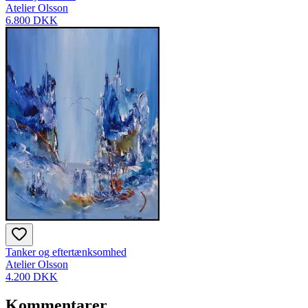
Atelier Olsson
6.800 DKK
Tanker og eftertænksomhed
Atelier Olsson
4.200 DKK
Kommentarer