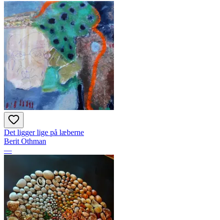
Det ligger lige på læberne
Berit Othman
—