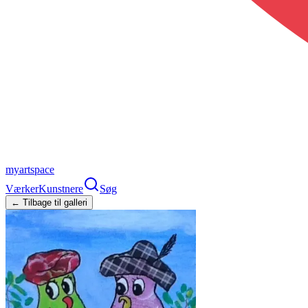
myartspace
Værker
Kunstnere
Søg
← Tilbage til galleri