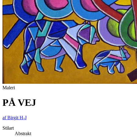
Maleri
PÅ VEJ
af
Birgit H-J
Stilart
Abstrakt