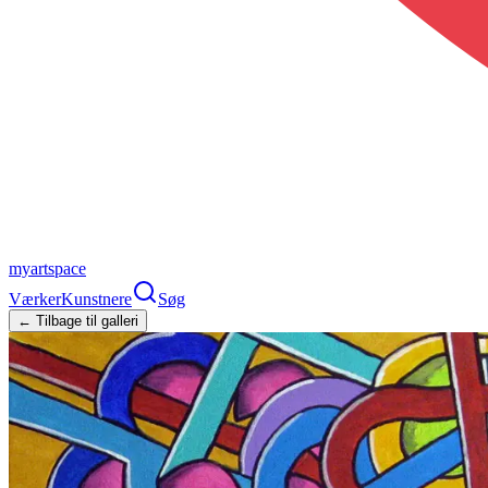
myartspace
Værker
Kunstnere
Søg
← Tilbage til galleri