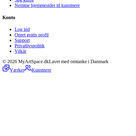
Nemme hjemmesider til kunstnere
Konto
Log ind
Opret gratis profil
Support
Privatlivspolitik
Vilkår
©
2026
MyArtSpace.dk
Lavet med omtanke i Danmark
Værker
Kunstnere