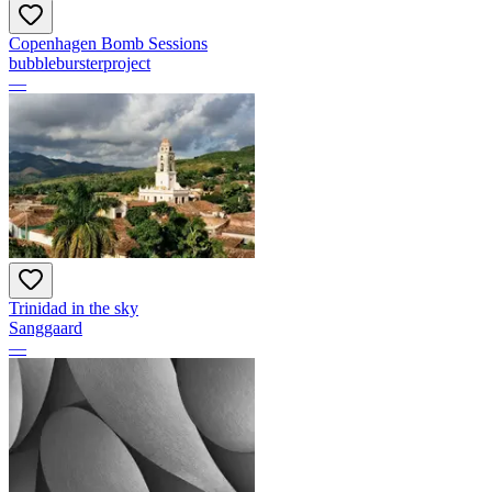
Copenhagen Bomb Sessions
bubblebursterproject
—
Trinidad in the sky
Sanggaard
—