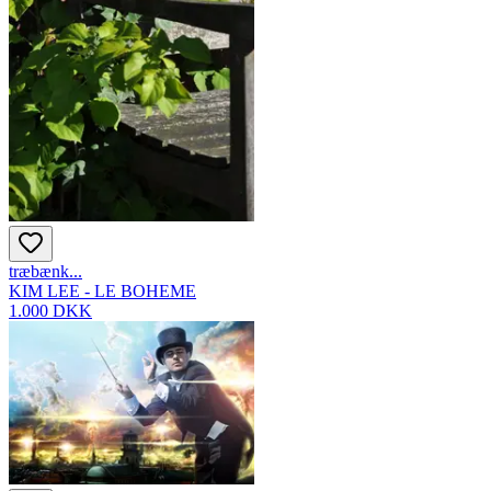
træbænk...
KIM LEE - LE BOHEME
1.000 DKK