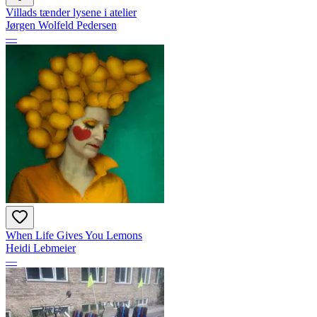
Villads tænder lysene i atelier
Jørgen Wolfeld Pedersen
—
When Life Gives You Lemons
Heidi Lebmeier
—