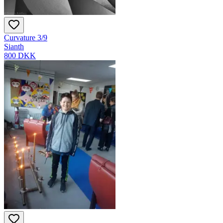
Curvature 3/9
Sianth
800 DKK