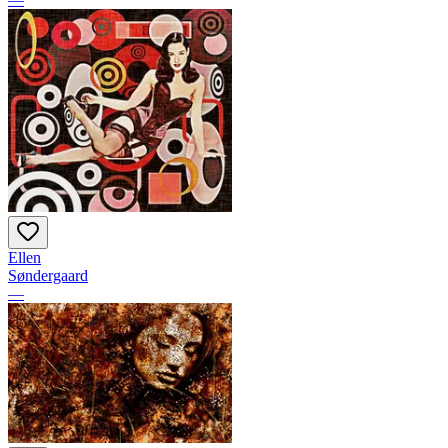
Ellen
Søndergaard
—