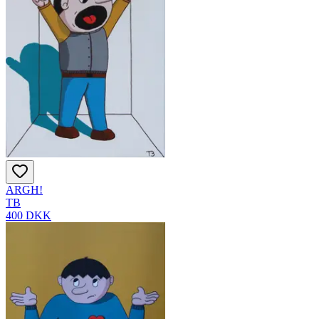
ARGH!
TB
400 DKK