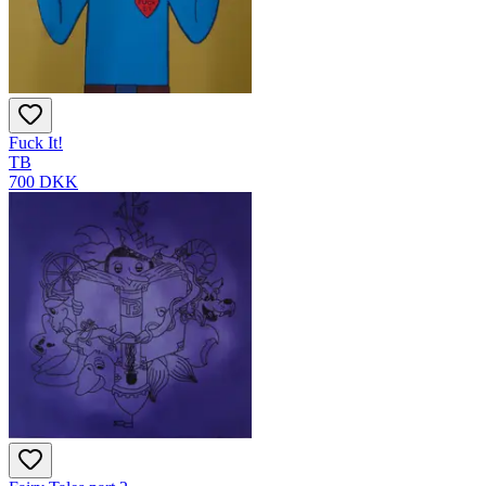
Fuck It!
TB
700 DKK