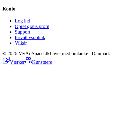
Konto
Log ind
Opret gratis profil
Support
Privatlivspolitik
Vilkår
©
2026
MyArtSpace.dk
Lavet med omtanke i Danmark
Værker
Kunstnere