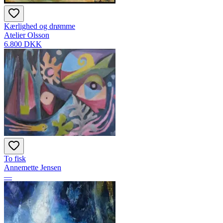
Kærlighed og drømme
Atelier Olsson
6.800 DKK
To fisk
Annemette Jensen
—