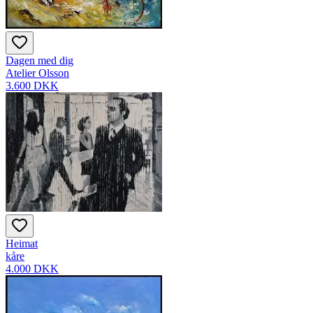
Dagen med dig
Atelier Olsson
3.600 DKK
Heimat
kåre
4.000 DKK