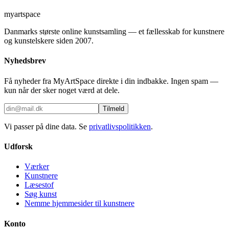
myartspace
Danmarks største online kunstsamling — et fællesskab for kunstnere
og kunstelskere siden 2007.
Nyhedsbrev
Få nyheder fra MyArtSpace direkte i din indbakke. Ingen spam —
kun når der sker noget værd at dele.
Tilmeld
Vi passer på dine data. Se
privatlivspolitikken
.
Udforsk
Værker
Kunstnere
Læsestof
Søg kunst
Nemme hjemmesider til kunstnere
Konto