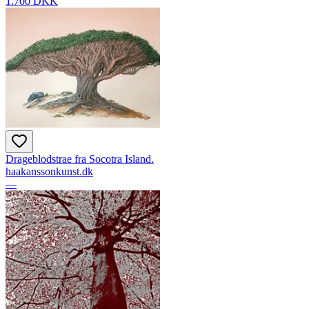
1.700 DKK
Drageblodstrae fra Socotra Island.
haakanssonkunst.dk
—