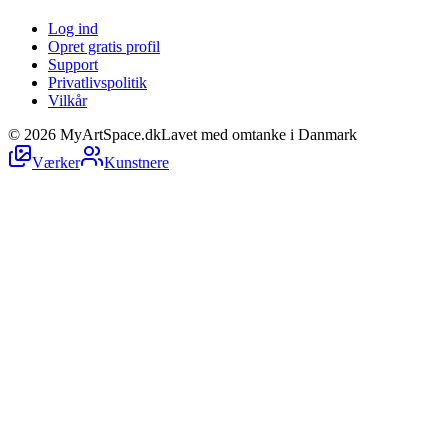
Log ind
Opret gratis profil
Support
Privatlivspolitik
Vilkår
©
2026
MyArtSpace.dk
Lavet med omtanke i Danmark
Værker
Kunstnere