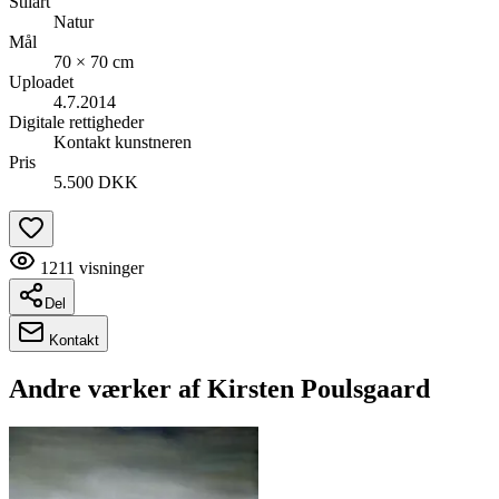
Stilart
Natur
Mål
70 × 70 cm
Uploadet
4.7.2014
Digitale rettigheder
Kontakt kunstneren
Pris
5.500 DKK
1211
visninger
Del
Kontakt
Andre værker af
Kirsten Poulsgaard