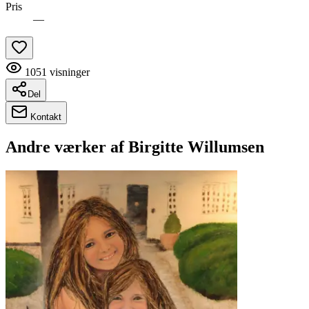
Pris
—
1051
visninger
Del
Kontakt
Andre værker af
Birgitte Willumsen