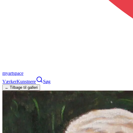
myartspace
Værker
Kunstnere
Søg
← Tilbage til galleri