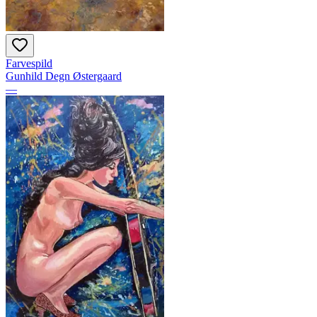
Farvespild
Gunhild Degn Østergaard
—