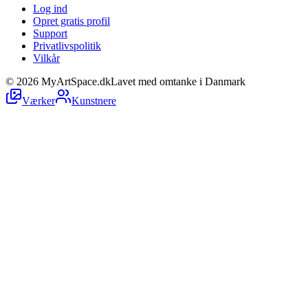
Log ind
Opret gratis profil
Support
Privatlivspolitik
Vilkår
©
2026
MyArtSpace.dk
Lavet med omtanke i Danmark
Værker
Kunstnere