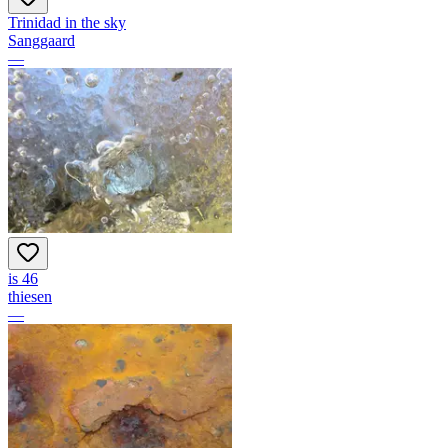
Trinidad in the sky
Sanggaard
—
is 46
thiesen
—