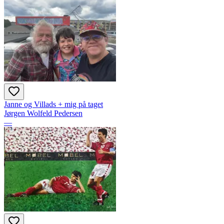
Janne og Villads + mig på taget
Jørgen Wolfeld Pedersen
—