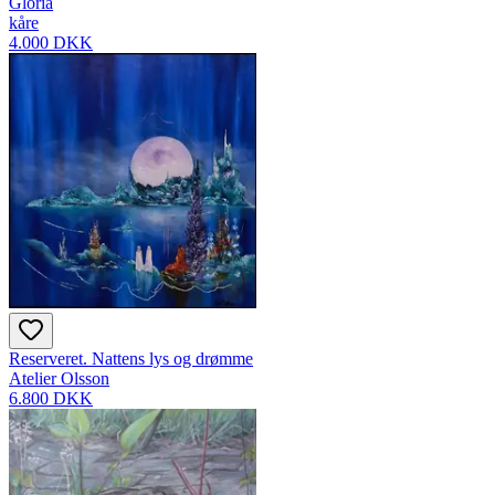
Gloria
kåre
4.000 DKK
Reserveret. Nattens lys og drømme
Atelier Olsson
6.800 DKK