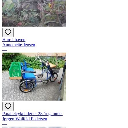
Hare i haven
Annemette Jensen
—
Parallelcykel der er 28 år gammel
Jørgen Wolfeld Pedersen
—