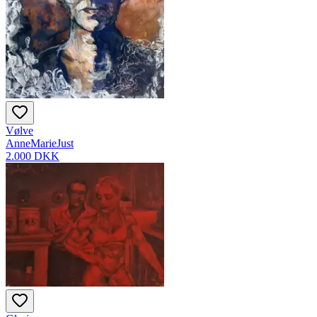
Vølve
AnneMarieJust
2.000 DKK