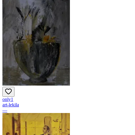
only1
art-lekila
—