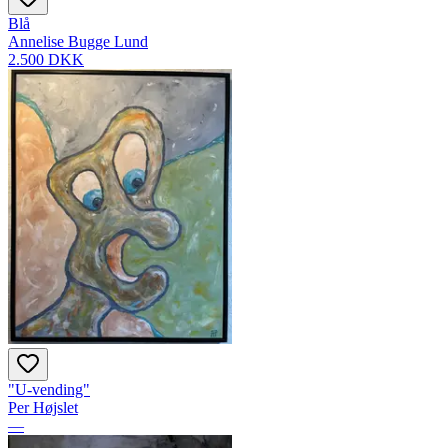
Blå
Annelise Bugge Lund
2.500 DKK
"U-vending"
Per Højslet
—