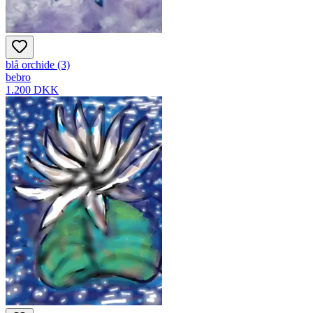
blå orchide (3)
bebro
1.200 DKK