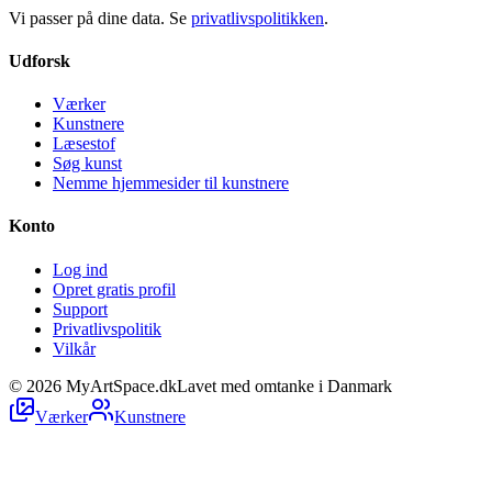
Vi passer på dine data. Se
privatlivspolitikken
.
Udforsk
Værker
Kunstnere
Læsestof
Søg kunst
Nemme hjemmesider til kunstnere
Konto
Log ind
Opret gratis profil
Support
Privatlivspolitik
Vilkår
©
2026
MyArtSpace.dk
Lavet med omtanke i Danmark
Værker
Kunstnere