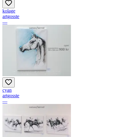
kolage
artgosste
—
cyan
artgosste
—