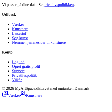
Vi passer på dine data. Se
privatlivspolitikken
.
Udforsk
Værker
Kunstnere
Læsestof
Søg kunst
Nemme hjemmesider til kunstnere
Konto
Log ind
Opret gratis profil
Support
Privatlivspolitik
Vilkår
©
2026
MyArtSpace.dk
Lavet med omtanke i Danmark
Værker
Kunstnere