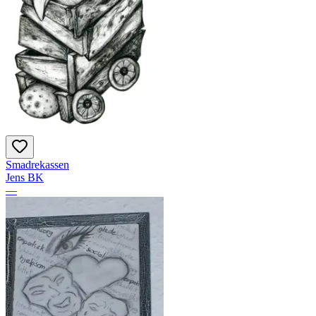
Smadrekassen
Jens BK
—