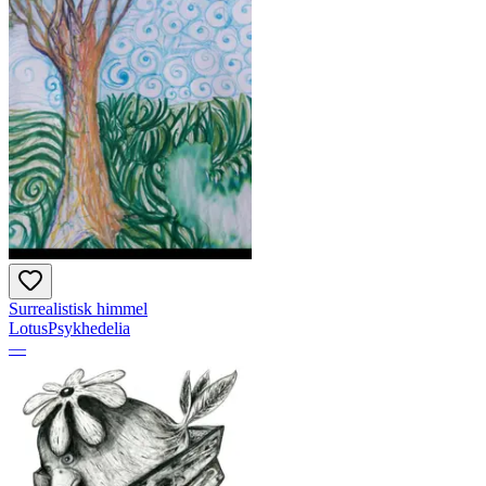
Surrealistisk himmel
LotusPsykhedelia
—