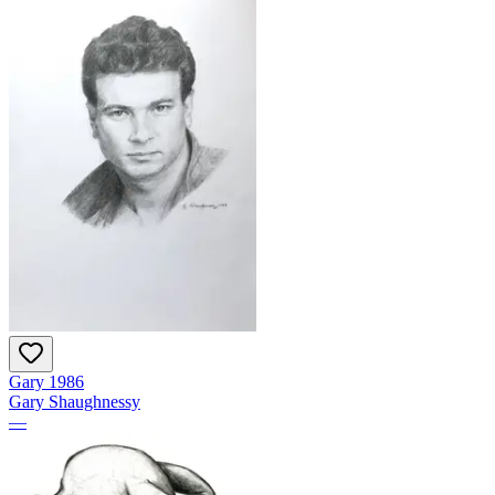
Gary 1986
Gary Shaughnessy
—