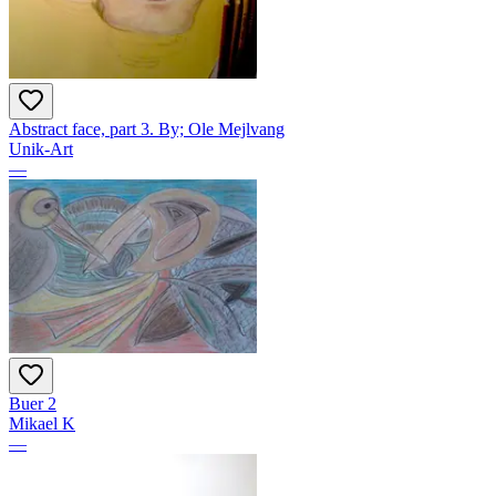
Abstract face, part 3. By; Ole Mejlvang
Unik-Art
—
Buer 2
Mikael K
—