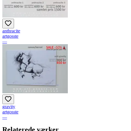
anthracite
artgosste
—
gravity
artgosste
—
Relaterede værker