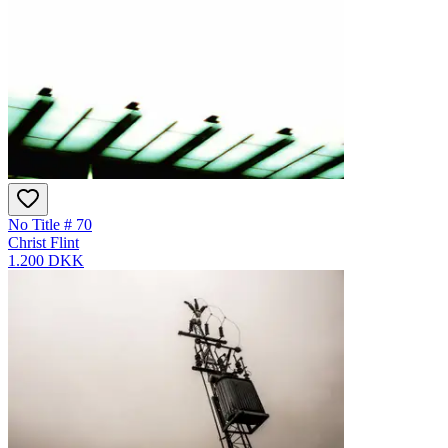
No Title # 70
Christ Flint
1.200 DKK