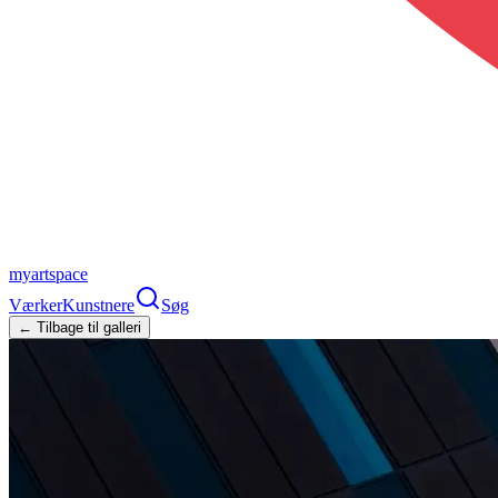
myartspace
Værker
Kunstnere
Søg
← Tilbage til galleri