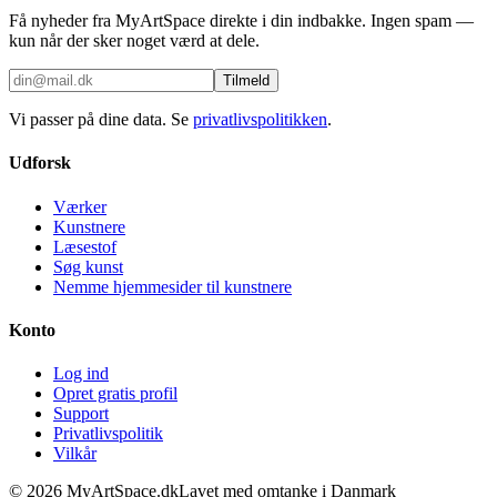
Få nyheder fra MyArtSpace direkte i din indbakke. Ingen spam —
kun når der sker noget værd at dele.
Tilmeld
Vi passer på dine data. Se
privatlivspolitikken
.
Udforsk
Værker
Kunstnere
Læsestof
Søg kunst
Nemme hjemmesider til kunstnere
Konto
Log ind
Opret gratis profil
Support
Privatlivspolitik
Vilkår
©
2026
MyArtSpace.dk
Lavet med omtanke i Danmark