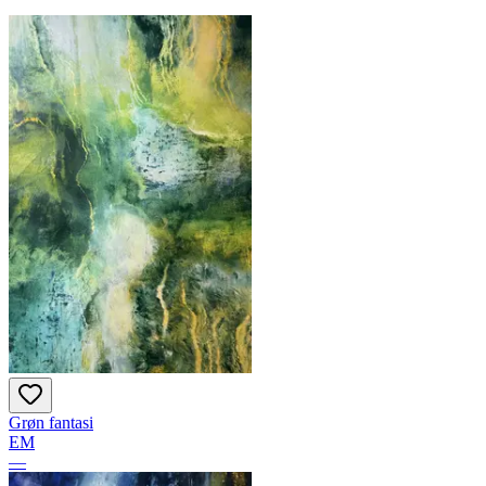
Grøn fantasi
EM
—