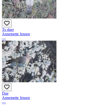
To duer
Annemette Jensen
—
Due
Annemette Jensen
—