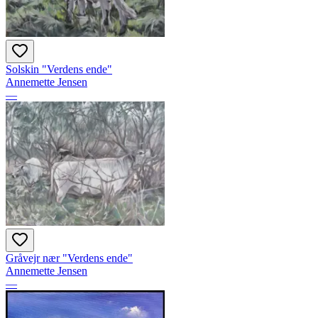
Solskin "Verdens ende"
Annemette Jensen
—
Gråvejr nær "Verdens ende"
Annemette Jensen
—