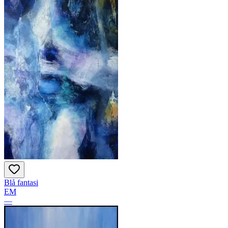
Blå fantasi
EM
—