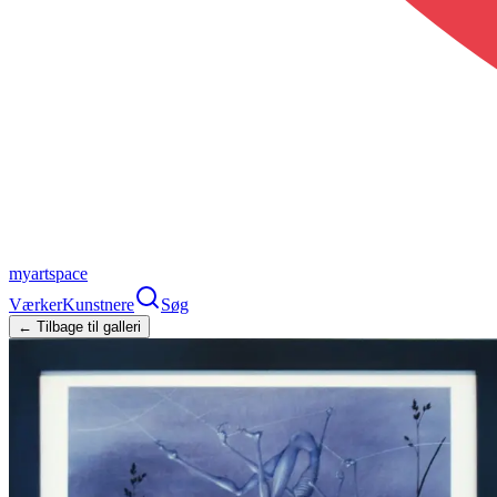
myartspace
Værker
Kunstnere
Søg
← Tilbage til galleri