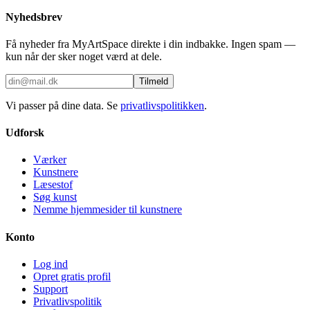
Nyhedsbrev
Få nyheder fra MyArtSpace direkte i din indbakke. Ingen spam —
kun når der sker noget værd at dele.
Tilmeld
Vi passer på dine data. Se
privatlivspolitikken
.
Udforsk
Værker
Kunstnere
Læsestof
Søg kunst
Nemme hjemmesider til kunstnere
Konto
Log ind
Opret gratis profil
Support
Privatlivspolitik