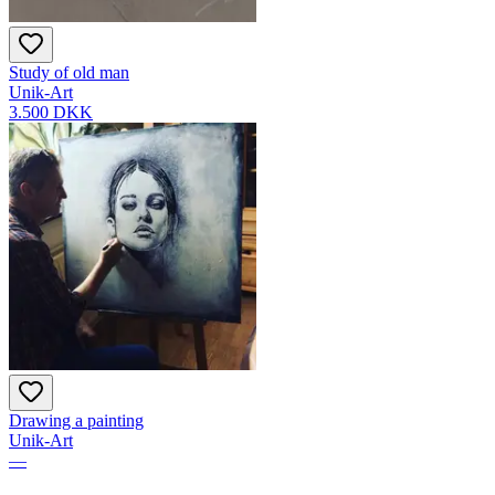
Study of old man
Unik-Art
3.500 DKK
Drawing a painting
Unik-Art
—