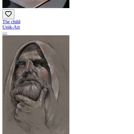
The child
Unik-Art
—