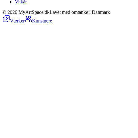
Vilkår
©
2026
MyArtSpace.dk
Lavet med omtanke i Danmark
Værker
Kunstnere