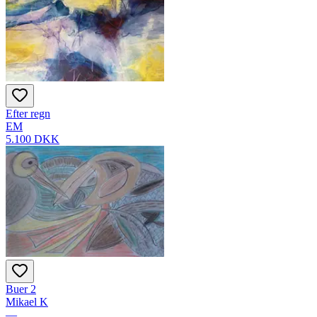
Efter regn
EM
5.100 DKK
Buer 2
Mikael K
—