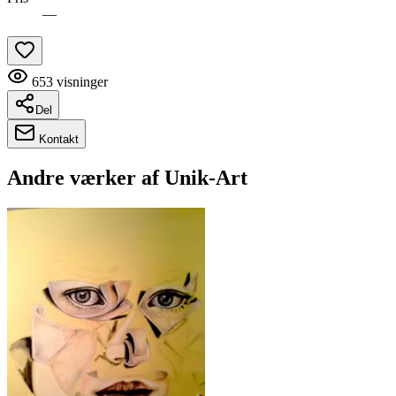
—
653
visninger
Del
Kontakt
Andre værker af
Unik-Art