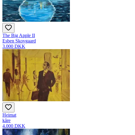
The Big Apple II
Esben Skovgaard
3.000 DKK
Heimat
kåre
4.000 DKK