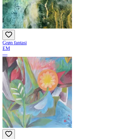
Grøn fantasi
EM
—