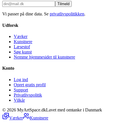
Tilmeld
Vi passer på dine data. Se
privatlivspolitikken
.
Udforsk
Værker
Kunstnere
Læsestof
Søg kunst
Nemme hjemmesider til kunstnere
Konto
Log ind
Opret gratis profil
Support
Privatlivspolitik
Vilkår
©
2026
MyArtSpace.dk
Lavet med omtanke i Danmark
Værker
Kunstnere