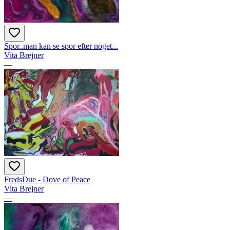
Spor..man kan se spor efter noget...
Vita Brejner
—
FredsDue - Dove of Peace
Vita Brejner
—