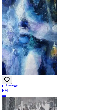
Blå fantasi
EM
—