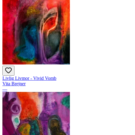
Livlig Livmor - Vivid Vomb
Vita Brejner
—