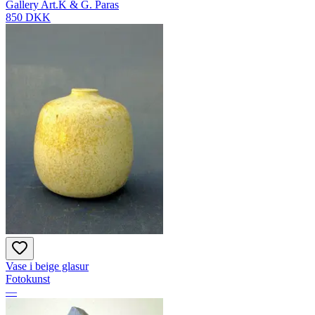
Gallery Art.K & G. Paras
850 DKK
Vase i beige glasur
Fotokunst
—