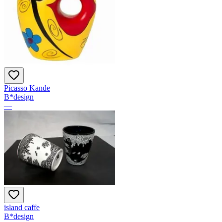
Picasso Kande
B*design
—
island caffe
B*design