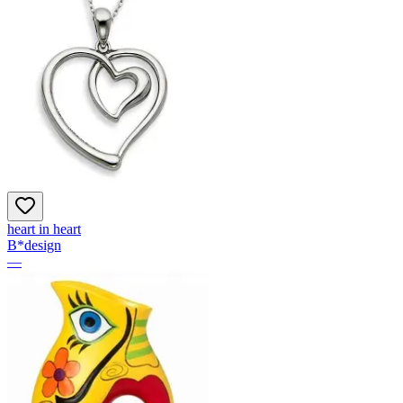
heart in heart
B*design
—