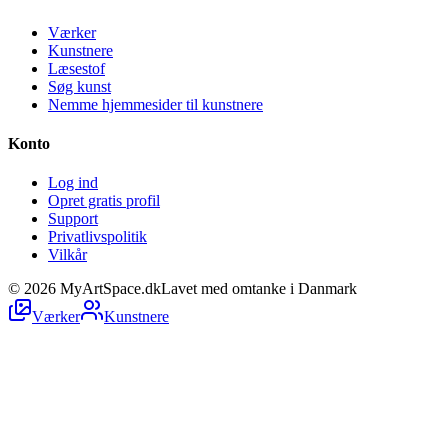
Værker
Kunstnere
Læsestof
Søg kunst
Nemme hjemmesider til kunstnere
Konto
Log ind
Opret gratis profil
Support
Privatlivspolitik
Vilkår
©
2026
MyArtSpace.dk
Lavet med omtanke i Danmark
Værker
Kunstnere