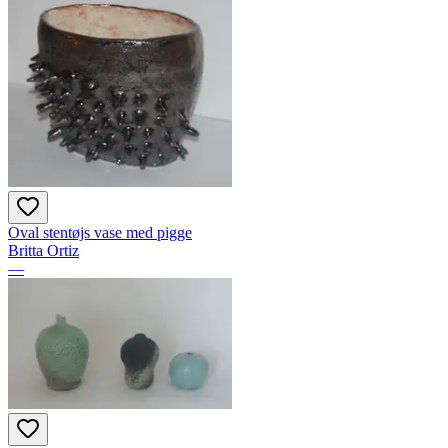
Oval stentøjs vase med pigge
Britta Ortiz
—