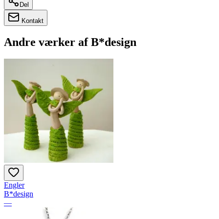
Del
Kontakt
Andre værker af
B*design
Engler
B*design
—