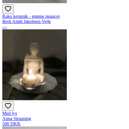
Raku keramik - grønne nuancer
Berit Amdi Jakobsen-Vejle
—
Med lys
Anna Strauning
500 DKK