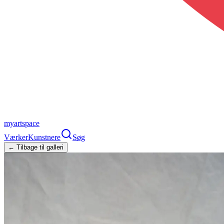
myartspace
Værker
Kunstnere
Søg
← Tilbage til galleri