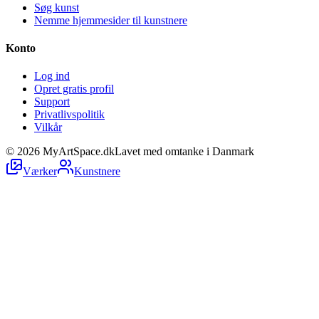
Søg kunst
Nemme hjemmesider til kunstnere
Konto
Log ind
Opret gratis profil
Support
Privatlivspolitik
Vilkår
©
2026
MyArtSpace.dk
Lavet med omtanke i Danmark
Værker
Kunstnere