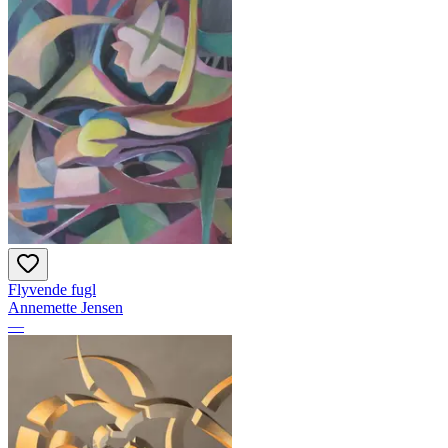
Flyvende fugl
Annemette Jensen
—