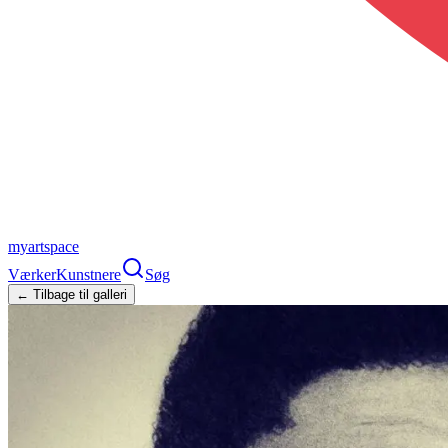
myartspace
Værker
Kunstnere
Søg
← Tilbage til galleri