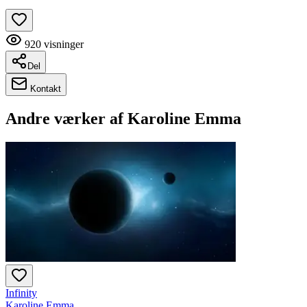
920
visninger
Del
Kontakt
Andre værker af
Karoline Emma
Infinity
Karoline Emma