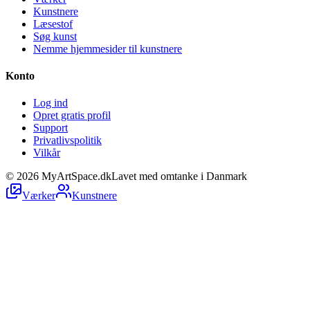
Kunstnere
Læsestof
Søg kunst
Nemme hjemmesider til kunstnere
Konto
Log ind
Opret gratis profil
Support
Privatlivspolitik
Vilkår
©
2026
MyArtSpace.dk
Lavet med omtanke i Danmark
Værker
Kunstnere