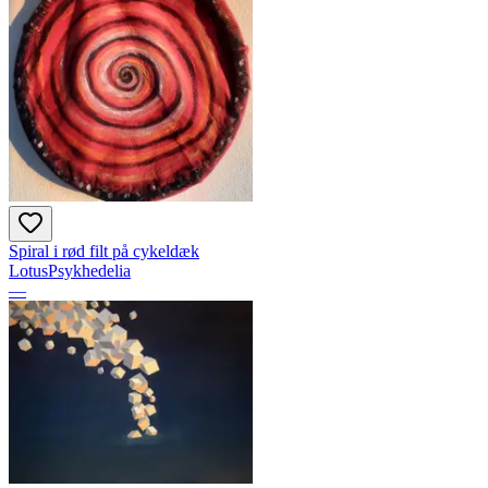
Spiral i rød filt på cykeldæk
LotusPsykhedelia
—