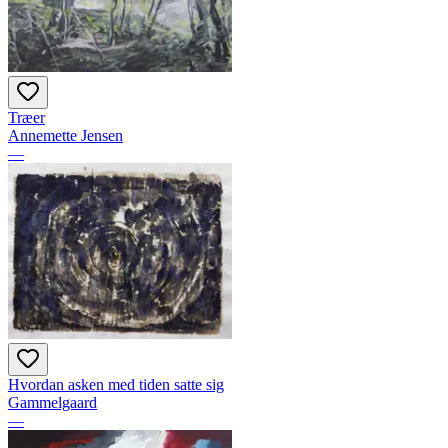
Træer
Annemette Jensen
—
Hvordan asken med tiden satte sig
Gammelgaard
—