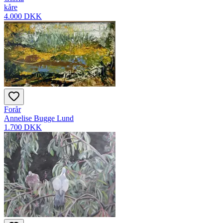
kåre
4.000 DKK
Forår
Annelise Bugge Lund
1.700 DKK