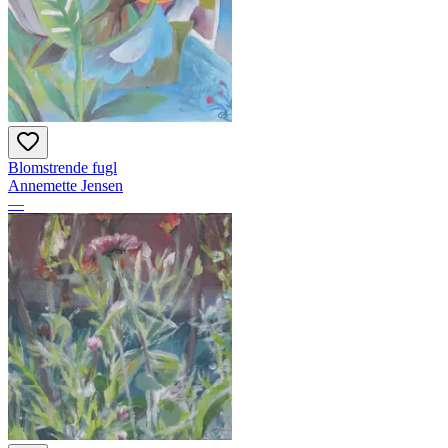
Blomstrende fugl
Annemette Jensen
—