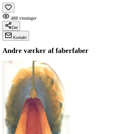
488
visninger
Del
Kontakt
Andre værker af
faberfaber