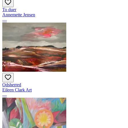
To duer
Annemette Jensen
—
Odsherred
Eileen Clark Art
—