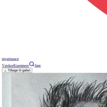
myartspace
Værker
Kunstnere
Søg
← Tilbage til galleri