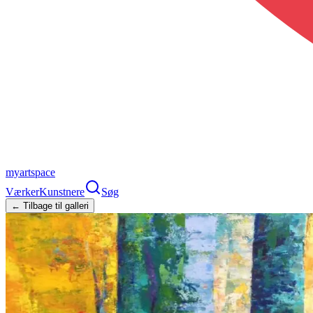
myartspace
Værker
Kunstnere
Søg
← Tilbage til galleri