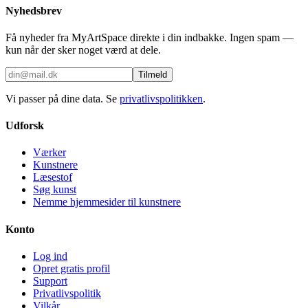
Nyhedsbrev
Få nyheder fra MyArtSpace direkte i din indbakke. Ingen spam —
kun når der sker noget værd at dele.
Tilmeld
Vi passer på dine data. Se
privatlivspolitikken
.
Udforsk
Værker
Kunstnere
Læsestof
Søg kunst
Nemme hjemmesider til kunstnere
Konto
Log ind
Opret gratis profil
Support
Privatlivspolitik
Vilkår