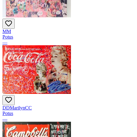
MM
Potus
—
DDMarilynCC
Potus
—