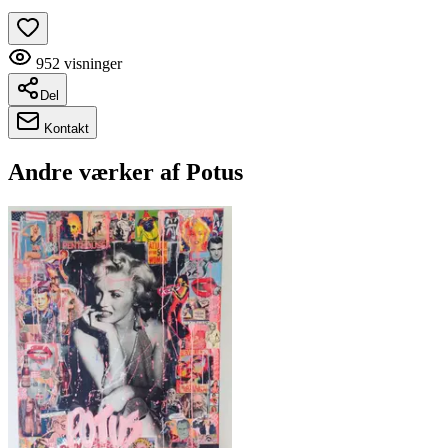
952
visninger
Del
Kontakt
Andre værker af
Potus