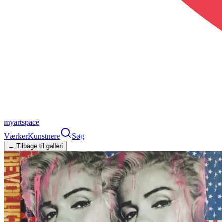
myartspace
Værker
Kunstnere
Søg
← Tilbage til galleri