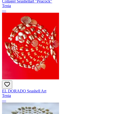
Collager Seashellart "Peacock"
Tenia
—
EL DORADO Seashell Art
Tenia
—