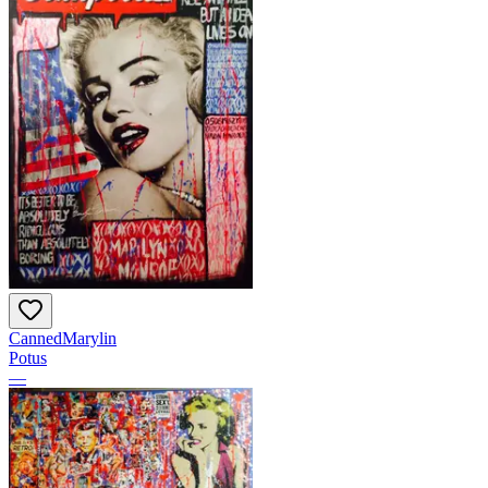
CannedMarylin
Potus
—