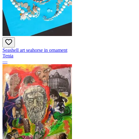
Seashell art seahorse in ornament
Tenia
—