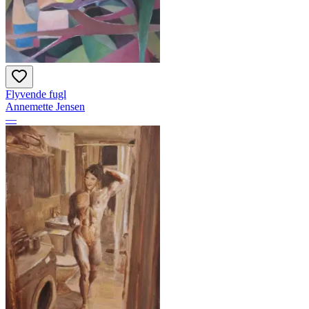
Flyvende fugl
Annemette Jensen
—