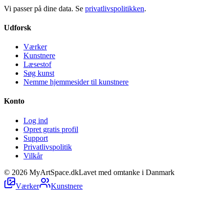
Vi passer på dine data. Se
privatlivspolitikken
.
Udforsk
Værker
Kunstnere
Læsestof
Søg kunst
Nemme hjemmesider til kunstnere
Konto
Log ind
Opret gratis profil
Support
Privatlivspolitik
Vilkår
©
2026
MyArtSpace.dk
Lavet med omtanke i Danmark
Værker
Kunstnere