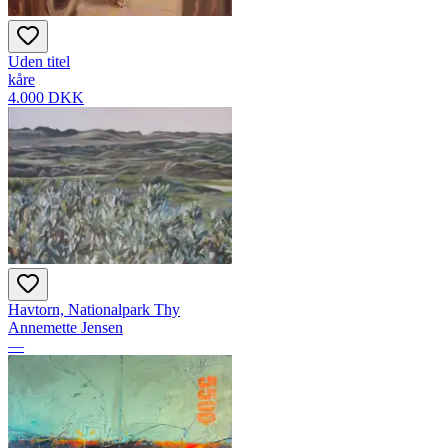
Uden titel
kåre
4.000 DKK
Havtorn, Nationalpark Thy
Annemette Jensen
—