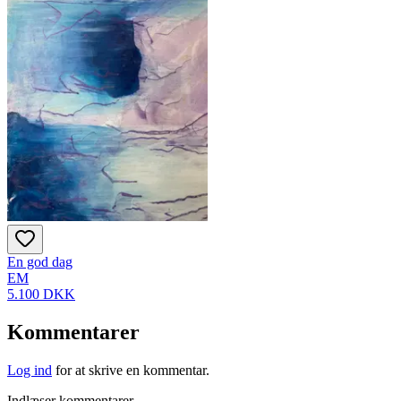
En god dag
EM
5.100 DKK
Kommentarer
Log ind
for at skrive en kommentar.
Indlæser kommentarer…